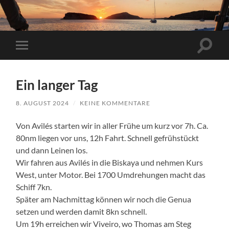
Suchfe
Mobile-
ein-/a
Menü
ein-/ausblenden
Ein langer Tag
8. AUGUST 2024
/
KEINE KOMMENTARE
Von Avilés starten wir in aller Frühe um kurz vor 7h. Ca.
80nm liegen vor uns, 12h Fahrt. Schnell gefrühstückt
und dann Leinen los.
Wir fahren aus Avilés in die Biskaya und nehmen Kurs
West, unter Motor. Bei 1700 Umdrehungen macht das
Schiff 7kn.
Später am Nachmittag können wir noch die Genua
setzen und werden damit 8kn schnell.
Um 19h erreichen wir Viveiro, wo Thomas am Steg