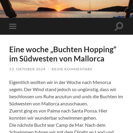
Suchfe
Mobile-
ein-/a
Menü
ein-/ausblenden
Eine woche „Buchten Hopping“
im Südwesten von Mallorca
23. OKTOBER 2024
/
KEINE KOMMENTARE
Eigentlich wollten wir in der Woche nach Menorca
segeln. Der Wind stand jedoch so ungünstig, dass wir
beschlossen uns Ruhe anzutun und unds die Buchten im
Südwesten von Mallorca anzuschauen.
Zuerst ging es von Palma nach Santa Ponsa. Hier
konnten wir wunderbar schwimmen gehen.
Die nächste Bucht war Camp de Mar. Nach dem
Schwimmen fuhren wir mit dem Dinghi an Land und