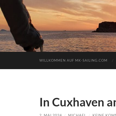
WILLKOMMEN AUF MK-SAILING.COM
In Cuxhaven 
2. MAI 2024
/
MICHAEL
/
KEINE KOM