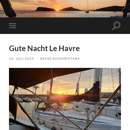
Suchfe
Mobile-
ein-/a
Menü
ein-/ausblenden
Gute Nacht Le Havre
16. JULI 2024
/
KEINE KOMMENTARE